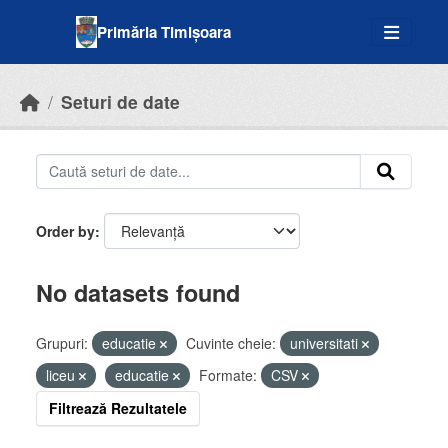
Skip to main content
Primăria Timișoara
Seturi de date
Order by
No datasets found
Grupuri:
educatie
Cuvinte cheie:
universitati
liceu
educatie
Formate:
CSV
Filtrează Rezultatele