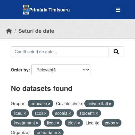
Skip to main content
Primăria Timișoara
Seturi de date
Order by
No datasets found
Grupuri:
educatie
Cuvinte cheie:
universitati
liceu
scoli
scoala
studenti
invatamant
licee
elevi
Licenţe:
cc-by
Organizații:
primariatm