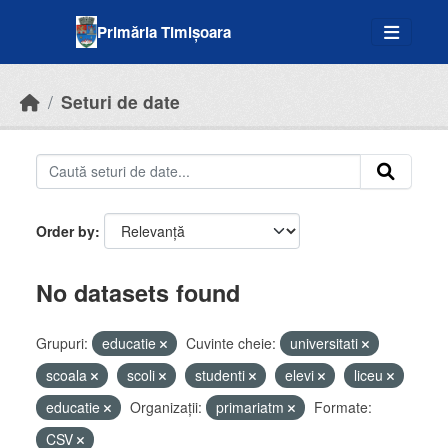
Skip to main content
Primăria Timișoara
Seturi de date
Order by
No datasets found
Grupuri:
educatie
Cuvinte cheie:
universitati
scoala
scoli
studenti
elevi
liceu
educatie
Organizații:
primariatm
Formate:
CSV