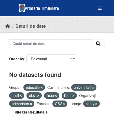
Skip to main content
Primăria Timișoara
Seturi de date
Order by
No datasets found
Grupuri:
educatie
Cuvinte cheie:
universitati
scoli
elevi
licee
liceu
Organizații:
primariatm
Formate:
CSV
Licenţe:
cc-by
Filtrează Rezultatele