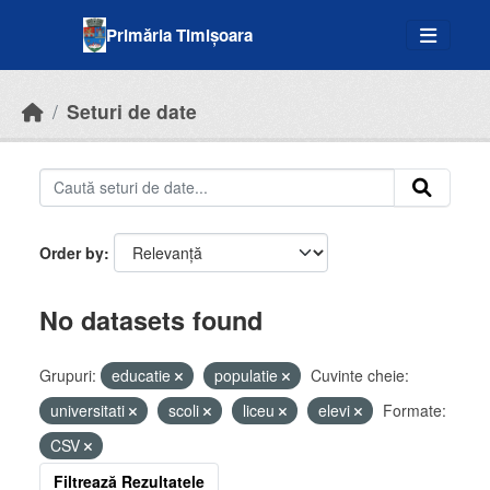
Skip to main content
Primăria Timișoara
Seturi de date
Order by
No datasets found
Grupuri:
educatie
populatie
Cuvinte cheie:
universitati
scoli
liceu
elevi
Formate:
CSV
Filtrează Rezultatele