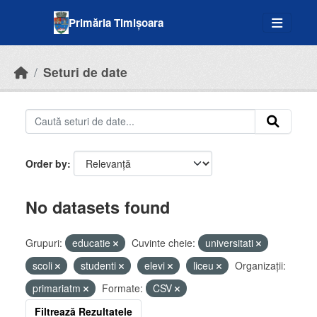
Skip to main content
Primăria Timișoara
Seturi de date
Order by
No datasets found
Grupuri:
educatie
Cuvinte cheie:
universitati
scoli
studenti
elevi
liceu
Organizații:
primariatm
Formate:
CSV
Filtrează Rezultatele