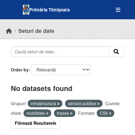
Skip to main content
Primăria Timișoara
Seturi de date
Order by
No datasets found
Grupuri:
infrastructura
servicii-publice
Cuvinte
cheie:
mobilitate
trasee
Formate:
CSV
Filtrează Rezultatele