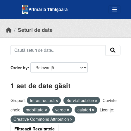
Skip to main content
Primăria Timișoara
Seturi de date
Order by
1 set de date găsit
Grupuri:
Infrastructură
Servicii publice
Cuvinte
cheie:
mobilitate
verde
calatori
Licenţe:
Creative Commons Attribution
Filtrează Rezultatele