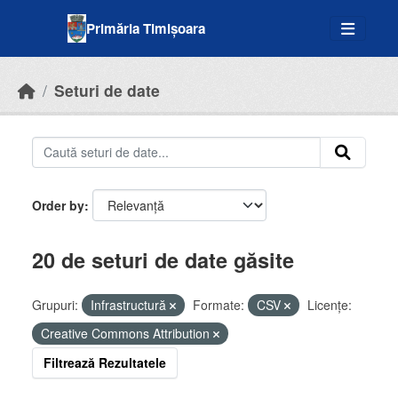
Skip to main content
Primăria Timișoara
Seturi de date
Order by
20 de seturi de date găsite
Grupuri:
Infrastructură
Formate:
CSV
Licenţe:
Creative Commons Attribution
Filtrează Rezultatele