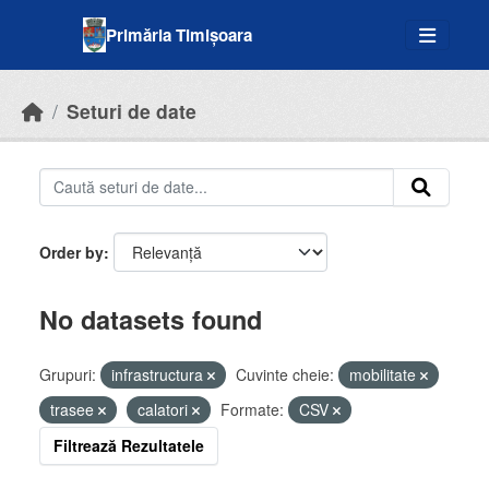
Skip to main content
Primăria Timișoara
Seturi de date
Order by
No datasets found
Grupuri:
infrastructura
Cuvinte cheie:
mobilitate
trasee
calatori
Formate:
CSV
Filtrează Rezultatele