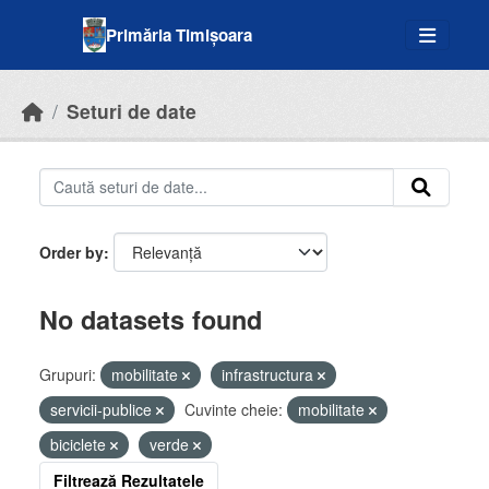
Skip to main content
Primăria Timișoara
Seturi de date
Order by
No datasets found
Grupuri:
mobilitate
infrastructura
servicii-publice
Cuvinte cheie:
mobilitate
biciclete
verde
Filtrează Rezultatele