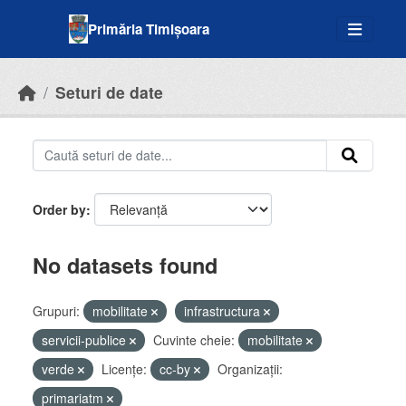
Skip to main content
Primăria Timișoara
Seturi de date
Order by
No datasets found
Grupuri:
mobilitate
infrastructura
servicii-publice
Cuvinte cheie:
mobilitate
verde
Licenţe:
cc-by
Organizații:
primariatm