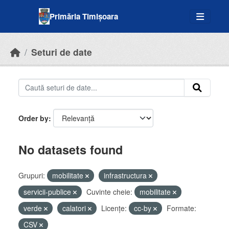
Skip to main content
Primăria Timișoara
Seturi de date
Order by
No datasets found
Grupuri:
mobilitate
infrastructura
servicii-publice
Cuvinte cheie:
mobilitate
verde
calatori
Licenţe:
cc-by
Formate:
CSV