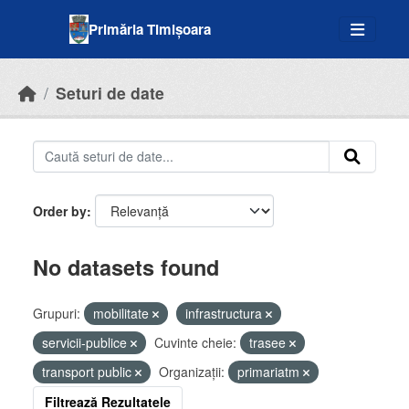
Skip to main content
Primăria Timișoara
Seturi de date
Order by
No datasets found
Grupuri:
mobilitate
infrastructura
servicii-publice
Cuvinte cheie:
trasee
transport public
Organizații:
primariatm
Filtrează Rezultatele