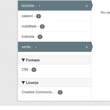
biciclete
-
x
1
You can
calatori
-
1
mobilitate
-
1
trotinete
-
1
verde
-
x
1
Formate
CSV
-
1
Licenţe
Creative Commons...
-
1