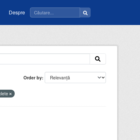
Despre
Order by
clete