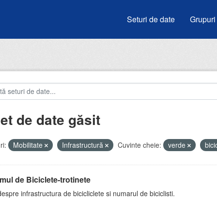
Seturi de date
Grupuri
et de date găsit
i:
Mobilitate
Infrastructură
Cuvinte cheie:
verde
bici
mul de Biciclete-trotinete
espre infrastructura de bicicliclete si numarul de biciclisti.