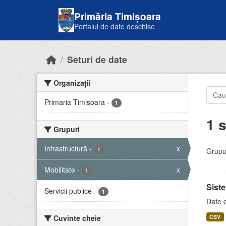
Skip to main content
Primăria Timișoara
Portalul de date deschise
Seturi de date
Organizații
Primaria Timisoara
-
1
1 s
Grupuri
Infrastructură
-
x
1
Grupur
Mobilitate
-
x
1
Siste
Servicii publice
-
1
Date d
Cuvinte cheie
CSV