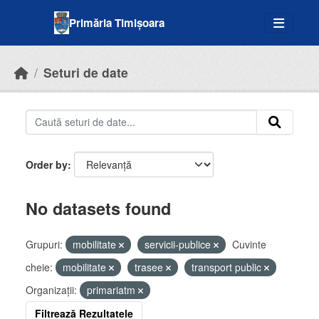
Skip to main content
Primăria Timișoara
Seturi de date
Order by
No datasets found
Grupuri:
mobilitate
servicii-publice
Cuvinte
cheie:
mobilitate
trasee
transport public
Organizații:
primariatm
Filtrează Rezultatele