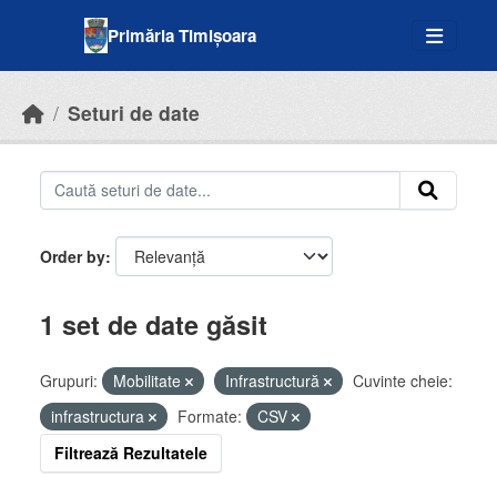
Skip to main content
Primăria Timișoara
Seturi de date
Order by
1 set de date găsit
Grupuri:
Mobilitate
Infrastructură
Cuvinte cheie:
infrastructura
Formate:
CSV
Filtrează Rezultatele