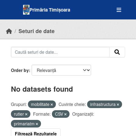
Skip to main content
Primăria Timișoara
Seturi de date
Order by
No datasets found
Grupuri:
mobilitate
Cuvinte cheie:
infrastructura
rutier
Formate:
CSV
Organizații:
primariatm
Filtrează Rezultatele