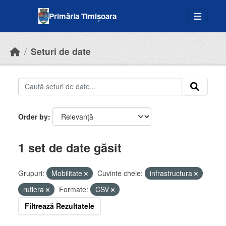
Skip to main content
Primăria Timișoara
Seturi de date
Order by
1 set de date găsit
Grupuri:
Mobilitate
Cuvinte cheie:
infrastructura
rutiera
Formate:
CSV
Filtrează Rezultatele