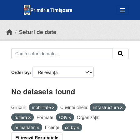
Skip to main content
Primăria Timișoara
Seturi de date
Order by
No datasets found
Grupuri:
mobilitate
Cuvinte cheie:
infrastructura
rutiera
Formate:
CSV
Organizații:
primariatm
Licenţe:
cc-by
Filtrează Rezultatele