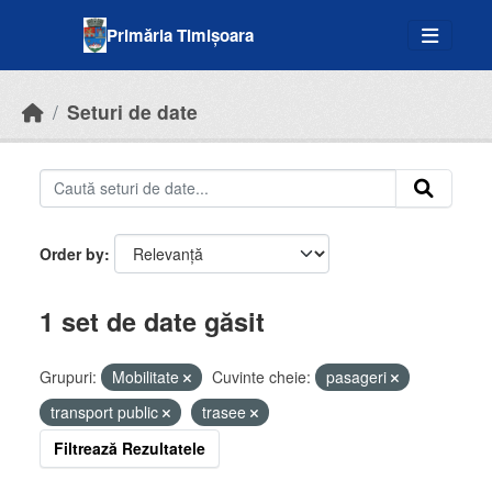
Skip to main content
Primăria Timișoara
Seturi de date
Order by
1 set de date găsit
Grupuri:
Mobilitate
Cuvinte cheie:
pasageri
transport public
trasee
Filtrează Rezultatele