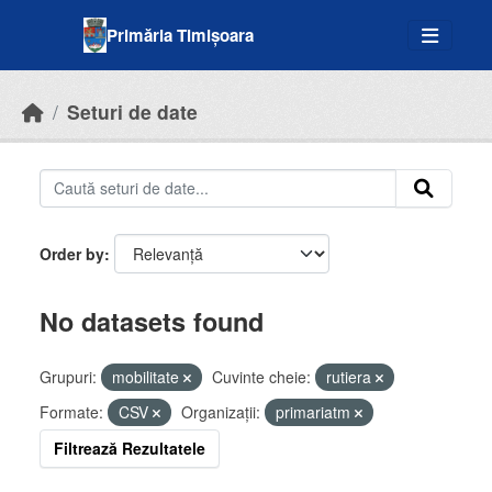
Skip to main content
Primăria Timișoara
Seturi de date
Order by
No datasets found
Grupuri:
mobilitate
Cuvinte cheie:
rutiera
Formate:
CSV
Organizații:
primariatm
Filtrează Rezultatele