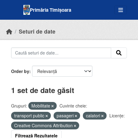
Skip to main content
Primăria Timișoara
Seturi de date
Order by
1 set de date găsit
Grupuri:
Mobilitate
Cuvinte cheie:
transport public
pasageri
calatori
Licenţe:
Creative Commons Attribution
Filtrează Rezultatele