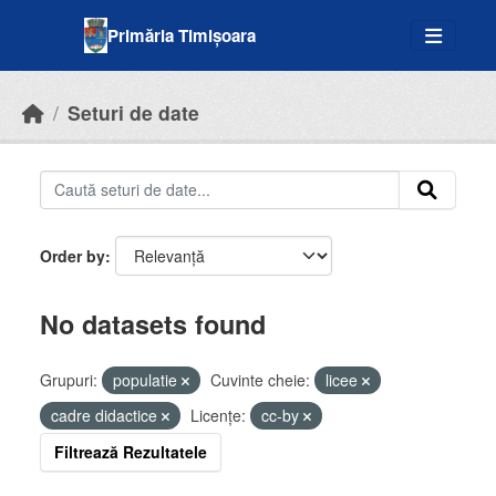
Skip to main content
Primăria Timișoara
Seturi de date
Order by
No datasets found
Grupuri:
populatie
Cuvinte cheie:
licee
cadre didactice
Licenţe:
cc-by
Filtrează Rezultatele