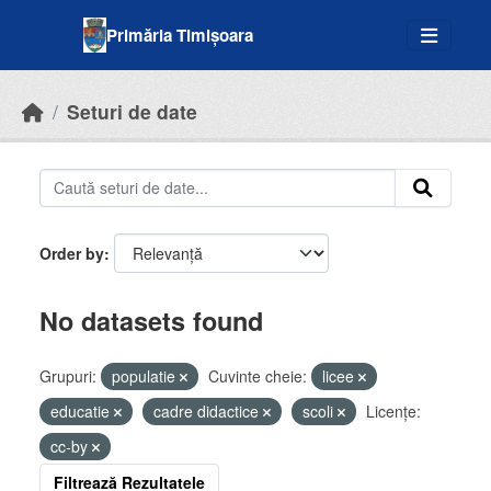
Skip to main content
Primăria Timișoara
Seturi de date
Order by
No datasets found
Grupuri:
populatie
Cuvinte cheie:
licee
educatie
cadre didactice
scoli
Licenţe:
cc-by
Filtrează Rezultatele