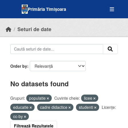
Skip to main content
Primăria Timișoara
Seturi de date
Order by
No datasets found
Grupuri:
populatie
Cuvinte cheie:
licee
educatie
cadre didactice
studenti
Licenţe:
cc-by
Filtrează Rezultatele