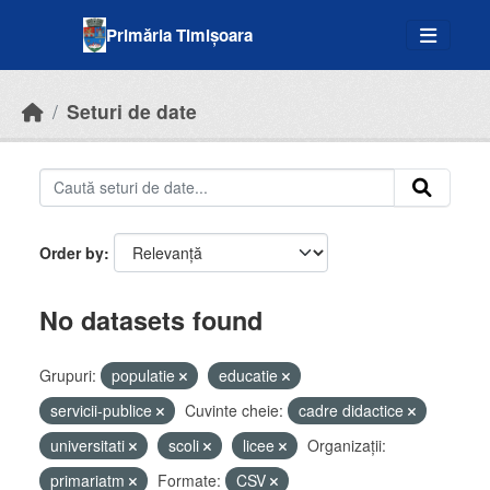
Skip to main content
Primăria Timișoara
Seturi de date
Order by
No datasets found
Grupuri:
populatie
educatie
servicii-publice
Cuvinte cheie:
cadre didactice
universitati
scoli
licee
Organizații:
primariatm
Formate:
CSV