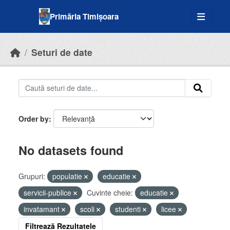
Skip to main content
Primăria Timișoara
Seturi de date
Order by
No datasets found
Grupuri:
populatie
educatie
servicii-publice
Cuvinte cheie:
educatie
invatamant
scoli
studenti
licee
Filtrează Rezultatele