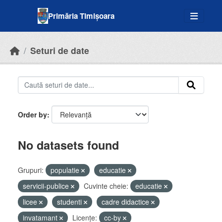
Skip to main content
Primăria Timișoara
Seturi de date
Order by
No datasets found
Grupuri:
populatie
educatie
servicii-publice
Cuvinte cheie:
educatie
licee
studenti
cadre didactice
invatamant
Licenţe:
cc-by