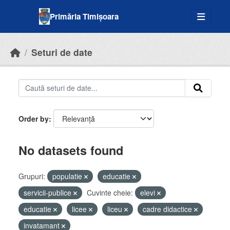
Skip to main content
Primăria Timișoara
Seturi de date
Order by
No datasets found
Grupuri:
populatie
educatie
servicii-publice
Cuvinte cheie:
elevi
educatie
licee
liceu
cadre didactice
invatamant