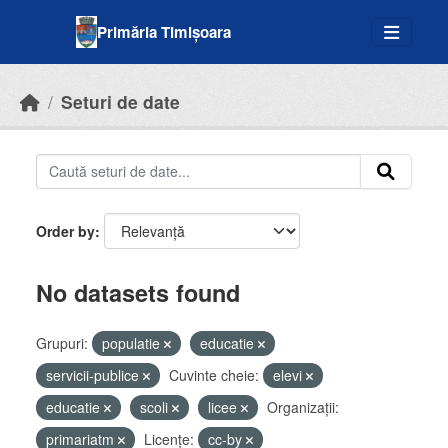
Skip to main content
Primăria Timișoara
Seturi de date
Order by
No datasets found
Grupuri:
populatie
educatie
servicii-publice
Cuvinte cheie:
elevi
educatie
scoli
licee
Organizații:
primariatm
Licenţe:
cc-by