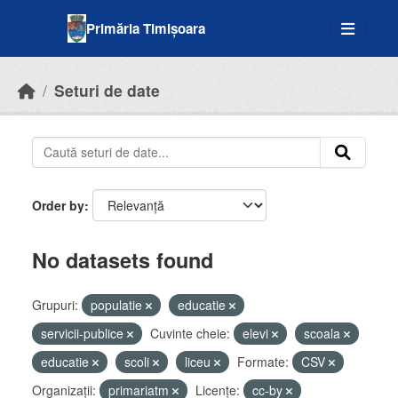
Skip to main content
Primăria Timișoara
Seturi de date
Order by
No datasets found
Grupuri:
populatie
educatie
servicii-publice
Cuvinte cheie:
elevi
scoala
educatie
scoli
liceu
Formate:
CSV
Organizații:
primariatm
Licenţe:
cc-by