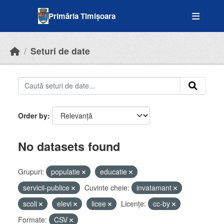
Skip to main content
Primăria Timișoara
Seturi de date
Order by
No datasets found
Grupuri:
populatie
educatie
servicii-publice
Cuvinte cheie:
invatamant
scoli
elevi
licee
Licenţe:
cc-by
Formate:
CSV