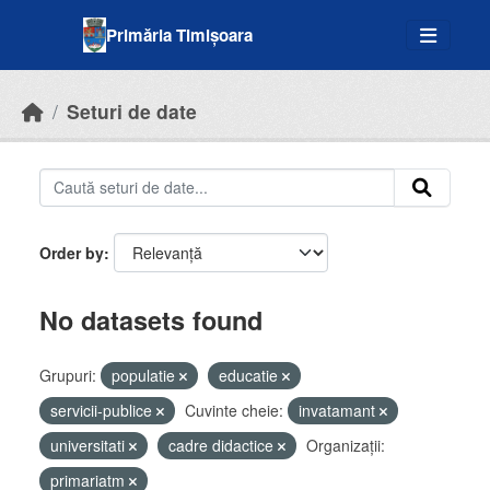
Skip to main content
Primăria Timișoara
Seturi de date
Order by
No datasets found
Grupuri:
populatie
educatie
servicii-publice
Cuvinte cheie:
invatamant
universitati
cadre didactice
Organizații:
primariatm