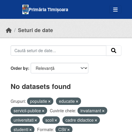
Skip to main content
Primăria Timișoara
Seturi de date
Order by
No datasets found
Grupuri:
populatie
educatie
servicii-publice
Cuvinte cheie:
invatamant
universitati
scoli
cadre didactice
studenti
Formate:
CSV