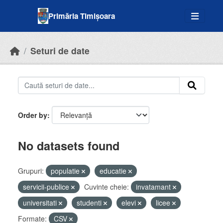
Skip to main content
Primăria Timișoara
Seturi de date
Order by
No datasets found
Grupuri:
populatie
educatie
servicii-publice
Cuvinte cheie:
invatamant
universitati
studenti
elevi
licee
Formate:
CSV