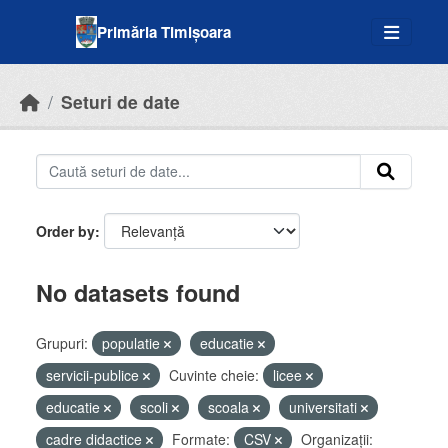
Skip to main content
Primăria Timișoara
Seturi de date
Order by
No datasets found
Grupuri:
populatie
educatie
servicii-publice
Cuvinte cheie:
licee
educatie
scoli
scoala
universitati
cadre didactice
Formate:
CSV
Organizații: