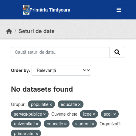
Skip to main content
Primăria Timișoara
Seturi de date
Order by
No datasets found
Grupuri:
populatie
educatie
servicii-publice
Cuvinte cheie:
licee
scoli
universitati
educatie
studenti
Organizații:
primariatm