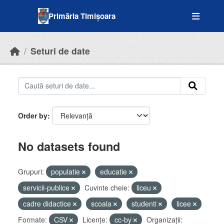
Skip to main content
Primăria Timișoara
Seturi de date
Order by
No datasets found
Grupuri:
populatie
educatie
servicii-publice
Cuvinte cheie:
liceu
cadre didactice
scoala
studenti
licee
Formate:
CSV
Licenţe:
cc-by
Organizații: