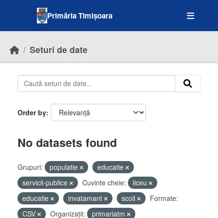
Skip to main content
Primăria Timișoara
Seturi de date
Order by
No datasets found
Grupuri:
populatie
educatie
servicii-publice
Cuvinte cheie:
liceu
educatie
invatamant
scoli
Formate:
CSV
Organizații:
primariatm