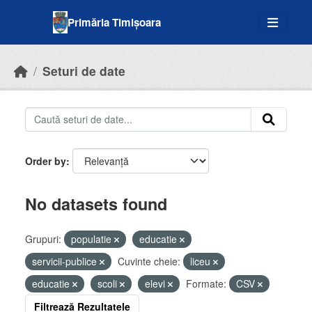
Skip to main content
Primăria Timișoara
Seturi de date
Order by
No datasets found
Grupuri:
populatie
educatie
servicii-publice
Cuvinte cheie:
liceu
educatie
scoli
elevi
Formate:
CSV
Filtrează Rezultatele