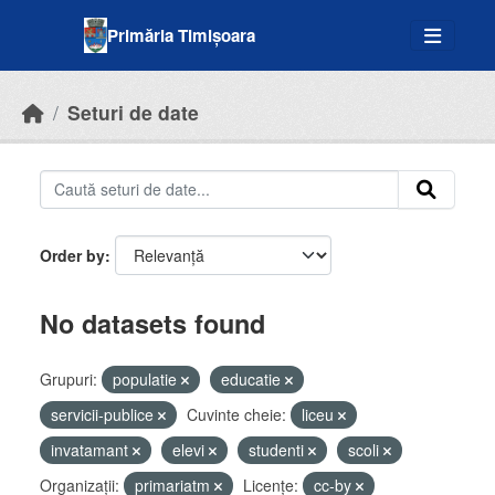
Skip to main content
Primăria Timișoara
Seturi de date
Order by
No datasets found
Grupuri:
populatie
educatie
servicii-publice
Cuvinte cheie:
liceu
invatamant
elevi
studenti
scoli
Organizații:
primariatm
Licenţe:
cc-by