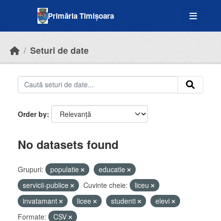
Skip to main content
Primăria Timișoara
Seturi de date
Order by
No datasets found
Grupuri:
populatie
educatie
servicii-publice
Cuvinte cheie:
liceu
invatamant
licee
studenti
elevi
Formate:
CSV