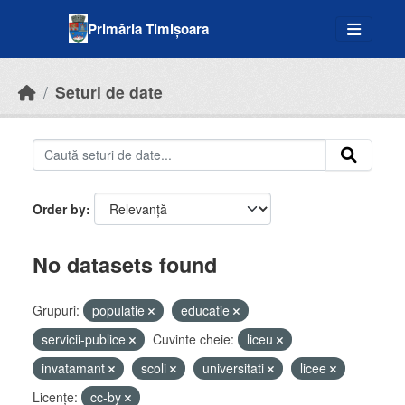
Skip to main content
Primăria Timișoara
Seturi de date
Order by
No datasets found
Grupuri:
populatie
educatie
servicii-publice
Cuvinte cheie:
liceu
invatamant
scoli
universitati
licee
Licenţe:
cc-by