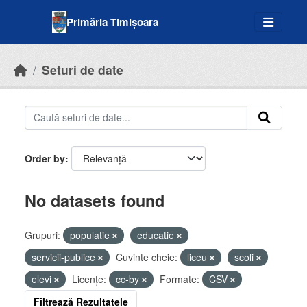
Skip to main content
Primăria Timișoara
Seturi de date
Order by
No datasets found
Grupuri:
populatie
educatie
servicii-publice
Cuvinte cheie:
liceu
scoli
elevi
Licenţe:
cc-by
Formate:
CSV
Filtrează Rezultatele