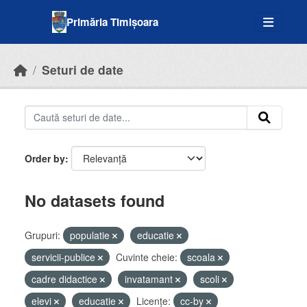
Skip to main content
Primăria Timișoara
Seturi de date
Order by
No datasets found
Grupuri:
populatie
educatie
servicii-publice
Cuvinte cheie:
scoala
cadre didactice
invatamant
scoli
elevi
educatie
Licenţe:
cc-by