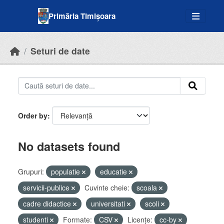
Skip to main content
Primăria Timișoara
Seturi de date
Order by
No datasets found
Grupuri:
populatie
educatie
servicii-publice
Cuvinte cheie:
scoala
cadre didactice
universitati
scoli
studenti
Formate:
CSV
Licenţe:
cc-by