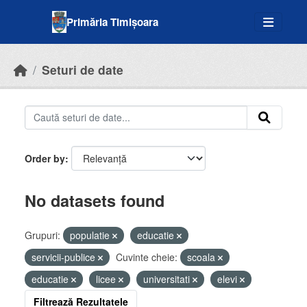
Skip to main content
Primăria Timișoara
Seturi de date
Order by
No datasets found
Grupuri:
populatie
educatie
servicii-publice
Cuvinte cheie:
scoala
educatie
licee
universitati
elevi
Filtrează Rezultatele