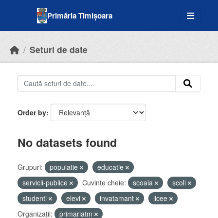
Skip to main content
Primăria Timișoara
Seturi de date
Order by
No datasets found
Grupuri:
populatie
educatie
servicii-publice
Cuvinte cheie:
scoala
scoli
studenti
elevi
invatamant
licee
Organizații:
primariatm