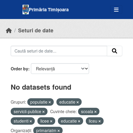
Skip to main content
Primăria Timișoara
Seturi de date
Order by
No datasets found
Grupuri:
populatie
educatie
servicii-publice
Cuvinte cheie:
scoala
studenti
licee
educatie
liceu
Organizații:
primariatm